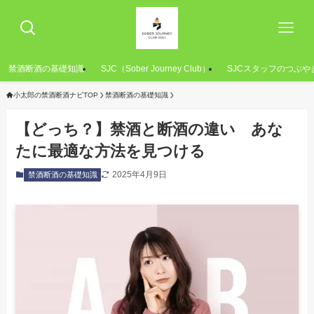
禁酒断酒の基礎知識
SJC（Sober Journey Club）
SJCスタッフのつぶや
小太郎の禁酒断酒ナビTOP
禁酒断酒の基礎知識
【どっち？】禁酒と断酒の違い あな
たに最適な方法を見つける
2025年4月9日
禁酒断酒の基礎知識